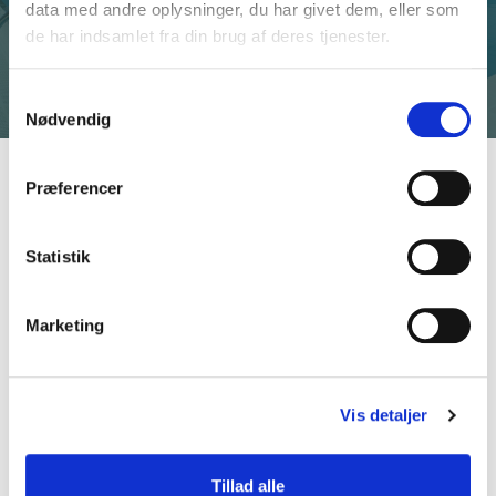
data med andre oplysninger, du har givet dem, eller som
de har indsamlet fra din brug af deres tjenester.
Samtykkevalg
Nødvendig
Præferencer
Statistik
Kurbad Limfjorden
Ved Fjorden 6A
7600 Struer
Marketing
+45 71 99 25 65
info@kurbadlimfjorden.dk
Vis detaljer
Menu
Tillad alle
Spa
Prices